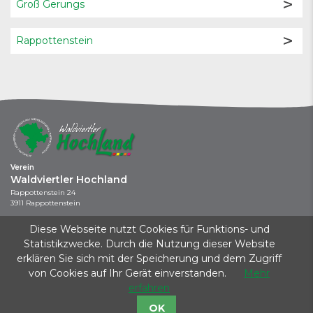
Groß Gerungs
Rappottenstein
Verein
Waldviertler Hochland
Rappottenstein 24
3911 Rappottenstein
+43 664 / 737 043 44
Diese Webseite nutzt Cookies für Funktions- und
info@waldviertler-hochland.at
Statistikzwecke. Durch die Nutzung dieser Website
erklären Sie sich mit der Speicherung und dem Zugriff
Kontakt
|
Impressum
|
Datenschutz
|
Startseite
von Cookies auf Ihr Gerät einverstanden.
Mehr
Dieses Projekt wird aus Mitteln des Klima- und Energiefonds gefördert und im
erfahren
Rahmen des Programms KLAR! KlimawandelAnpassungsModellRegionen
durchgeführt.
OK