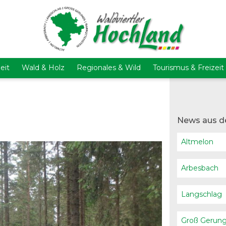
eit
Wald & Holz
Regionales & Wild
Tourismus & Freizeit
News aus d
Altmelon
Arbesbach
Langschlag
Groß Gerun