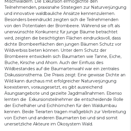
Mischwäldern. Die Exkursion ermöglichte den
Teilnehmenden, praxisnahe Strategien zur Naturverjüngung
und innovative waldbauliche Ansätze kennenzulernen.
Besonders beeindruckt zeigten sich die Teilnehmenden
von den Potentialen der Brombeere. Während sie oft als
unerwünschte Konkurrenz für junge Bäume betrachtet
wird, zeigten die besichtigten Flächen eindrucksvoll, dass
dichte Brombeerflächen den jungen Bäumen Schutz vor
Wildverbiss bieten können. Unter dem Schutz der
Brombeere entwickeln sich Baumarten wie Tanne, Eiche,
Buche, Kirsche und Ahorn. Auch der Einfluss des
Wildbestandes auf die Baumartenwahl war ein zentrales
Diskussionsthema. Die Praxis zeigt: Eine gewisse Dichte an
Wild kann durchaus mit erfolgreicher Naturverjüngung
koexistieren, vorausgesetzt, es gibt ausreichend
Äsungsangebote und gezielte Jagdmaßnahmen. Ebenso
lernten die Exkursionsteilnehmer die entscheidende Rolle
der Eichelhäher und Eichhörnchen für den Waldumbau
kennen. Beide Tierarten tragen maßgeblich zur Verbreitung
von Eichen und anderen Baumarten bei und sind somit
unersetzliche Akteure im Ökosystem Wald.