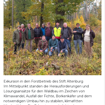
Exkursion in den Forstbetrieb des Stift Altenburg
Im Mittelpunkt standen die Herausforderungen und
Lösungsansätze für den Waldbau im Zeichen von
Klimawandel, Ausfall der Fichte, Borkenkäfer und dem
notwendigen Umbau hin zu stabilen, klimafitten