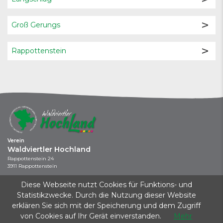
Groß Gerungs
Rappottenstein
Verein
Waldviertler Hochland
Rappottenstein 24
3911 Rappottenstein
+43 664 / 737 043 44
Diese Webseite nutzt Cookies für Funktions- und
info@waldviertler-hochland.at
Statistikzwecke. Durch die Nutzung dieser Website
erklären Sie sich mit der Speicherung und dem Zugriff
Kontakt
|
Impressum
|
Datenschutz
|
Startseite
von Cookies auf Ihr Gerät einverstanden.
Mehr