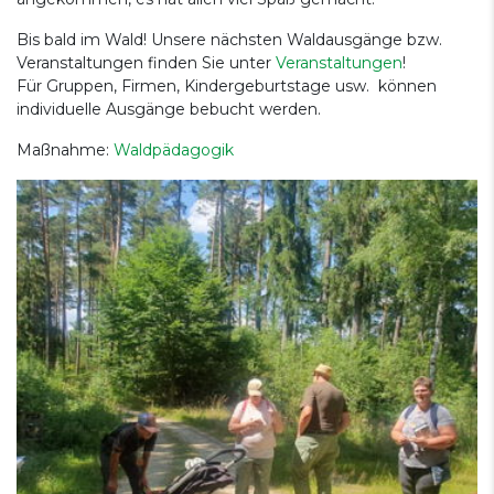
Bis bald im Wald! Unsere nächsten Waldausgänge bzw.
Veranstaltungen finden Sie unter
Veranstaltungen
!
Für Gruppen, Firmen, Kindergeburtstage usw. können
individuelle Ausgänge bebucht werden.
Maßnahme:
Waldpädagogik