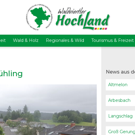
eit
Wald & Holz
Regionales & Wild
Tourismus & Freizeit
ühling
News aus d
Altmelon
Arbesbach
Langschlag
Groß Gerun