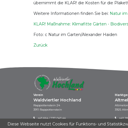
übernimmt die KLAR! die Kosten für die Plakett
Weitere Informationen finden Sie bei:
Natur im
KLAR! Maßnahme: Klimafitte Gärten - Biodivers
Foto: c Natur im Garten/Alexander Haiden
Zurück
Verein
Marktg
Waldviertler Hochland
Altme
Rappottenstein 24
Altmelon
3911 Rappottenstein
3925 Alt
+43 664 / 737 043 44
+43 28
info@waldviertler-hochland.at
gemei
Diese Webseite nutzt Cookies für Funktions- und Statistikz
www.a