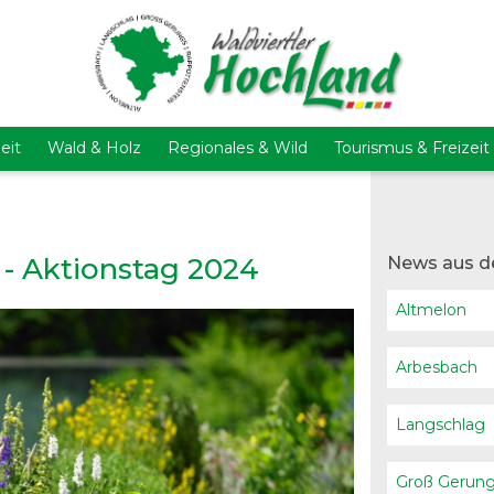
eit
Wald & Holz
Regionales & Wild
Tourismus & Freizeit
 - Aktionstag 2024
News aus d
Altmelon
Arbesbach
Langschlag
Groß Gerun