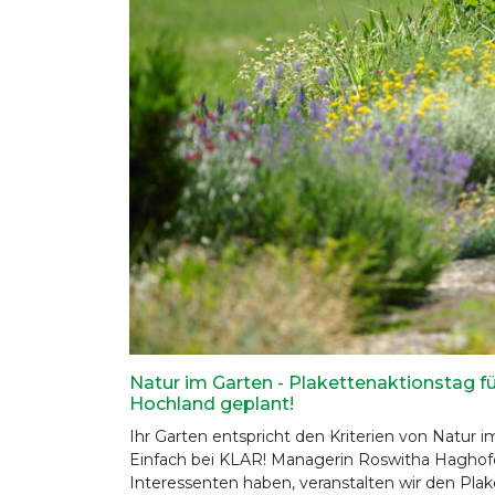
Natur im Garten - Plakettenaktionstag fü
Hochland geplant!
Ihr Garten entspricht den Kriterien von Natur 
Einfach bei KLAR! Managerin Roswitha Haghof
Interessenten haben, veranstalten wir den Plak