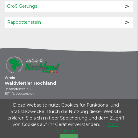
Groß Gerungs
Rappottenstein
Verein
Waldviertler Hochland
Rappottenstein 24
3911 Rappottenstein
+43 664 / 737 043 44
Diese Webseite nutzt Cookies für Funktions- und
info@waldviertler-hochland.at
Statistikzwecke. Durch die Nutzung dieser Website
erklären Sie sich mit der Speicherung und dem Zugriff
Kontakt
|
Impressum
|
Datenschutz
|
Startseite
von Cookies auf Ihr Gerät einverstanden.
Mehr
Dieses Projekt wird aus Mitteln des Klima- und Energiefonds gefördert und im
erfahren
Rahmen des Programms KLAR! KlimawandelAnpassungsModellRegionen