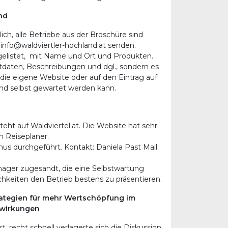
nd
ich, alle Betriebe aus der Broschüre sind
n info@waldviertler-hochland.at senden.
gelistet, mit Name und Ort und Produkten.
tdaten, Beschreibungen und dgl., sondern es
 die eigene Website oder auf den Eintrag auf
nd selbst gewartet werden kann.
ht auf Waldviertel.at. Die Website hat sehr
n Reiseplaner.
mus durchgeführt. Kontakt: Daniela Past Mail:
er zugesandt, die eine Selbstwartung
hkeiten den Betrieb bestens zu präsentieren.
ategien für mehr Wertschöpfung im
swirkungen
, recht schnell verlagerte sich die Diskussion