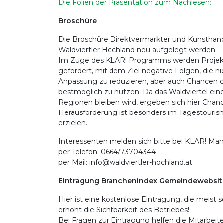
Die Folien der Präsentation zum Nachlesen:
Broschüre
Die Broschüre Direktvermarkter und Kunsthandw
Waldviertler Hochland neu aufgelegt werden.
Im Zuge des KLAR! Programms werden Projek
gefördert, mit dem Ziel negative Folgen, die 
Anpassung zu reduzieren, aber auch Chancen d
bestmöglich zu nutzen. Da das Waldviertel ein
Regionen bleiben wird, ergeben sich hier Chance
Herausforderung ist besonders im Tagestouris
erzielen.
Interessenten melden sich bitte bei KLAR! Ma
per Telefon: 0664/73704344
per Mail: info@waldviertler-hochland.at
Eintragung Branchenindex Gemeindewebsit
Hier ist eine kostenlose Eintragung, die meist
erhöht die Sichtbarkeit des Betriebes!
Bei Fragen zur Eintragung helfen die Mitarbeit