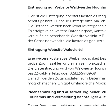
Eintragung auf Website Waldviertler Hochla
Hier ist die Eintragung ebenfalls kostenlos mögl
bereits gelistet. Für neue Einträge bitte Mail a
Die Betriebe werden nach Produktkategorien 
Es erfolgt keine weitere Dateneingabe, Kontak
wird auf eine bestehende Website verlinkt, z.B.
der Gemeindewebsite, die kostenlos genutzt u
Eintragung Website Waldviertel
Eine weitere kostenlose Werbemöglichkeit beste
große Zugriffszahlen und einen sehr praktische
Die Ersteintragung wird von Waldviertel Touris
past@waldviertel.at oder 02822/54109-39
Danach werden Zugangsdaten zum Datenmanag
möglich machen. Ein gibt umfangreiche Möglic
Ideensammlung und Ausarbeitung neuer Str
Tourismus und Vermeidung nachteiliger Au
Dieser Programmpunkt wurde intensiv diskutiert