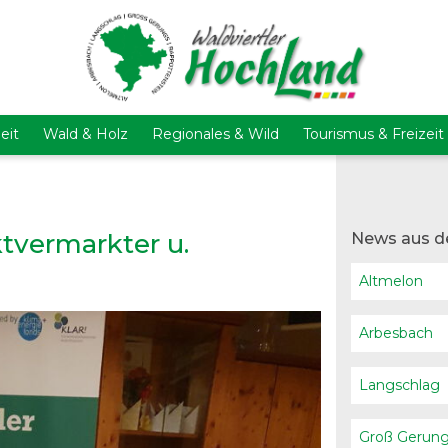
eit
Wald & Holz
Regionales & Wild
Tourismus & Freizeit
tvermarkter u.
News aus d
Altmelon
Arbesbach
Langschlag
Groß Gerun