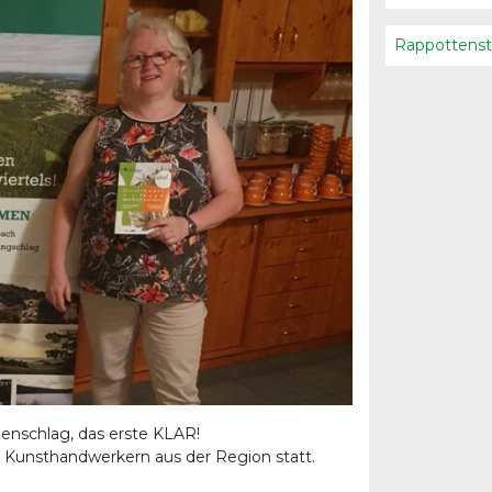
Rappottenst
zenschlag, das erste KLAR!
 Kunsthandwerkern aus der Region statt.