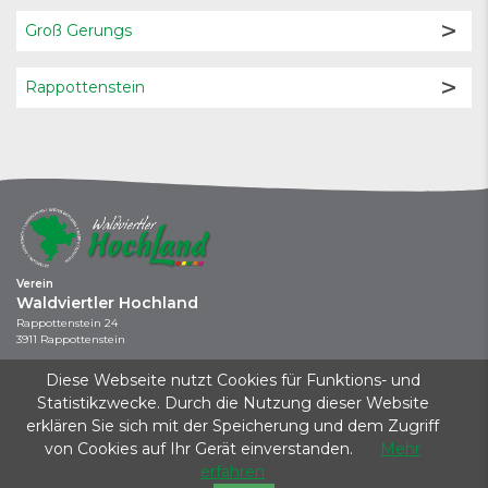
Groß Gerungs
Rappottenstein
Verein
Waldviertler Hochland
Rappottenstein 24
3911 Rappottenstein
+43 664 / 737 043 44
Diese Webseite nutzt Cookies für Funktions- und
info@waldviertler-hochland.at
Statistikzwecke. Durch die Nutzung dieser Website
erklären Sie sich mit der Speicherung und dem Zugriff
Kontakt
|
Impressum
|
Datenschutz
|
Startseite
von Cookies auf Ihr Gerät einverstanden.
Mehr
Dieses Projekt wird aus Mitteln des Klima- und Energiefonds gefördert und im
erfahren
Rahmen des Programms KLAR! KlimawandelAnpassungsModellRegionen