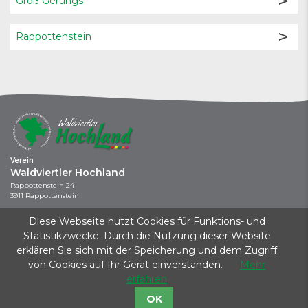
Groß Gerungs
Rappottenstein
Verein
Waldviertler Hochland
Rappottenstein 24
3911 Rappottenstein
+43 664 / 737 043 44
Diese Webseite nutzt Cookies für Funktions- und
info@waldviertler-hochland.at
Statistikzwecke. Durch die Nutzung dieser Website
erklären Sie sich mit der Speicherung und dem Zugriff
Kontakt
|
Impressum
|
Datenschutz
|
Startseite
von Cookies auf Ihr Gerät einverstanden.
Mehr
Dieses Projekt wird aus Mitteln des Klima- und Energiefonds gefördert und im
erfahren
Rahmen des Programms KLAR! KlimawandelAnpassungsModellRegionen
durchgeführt.
OK
Gefördert vom Land Niederösterreich.